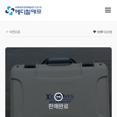
이전으로
1
명
323
명
판매완료