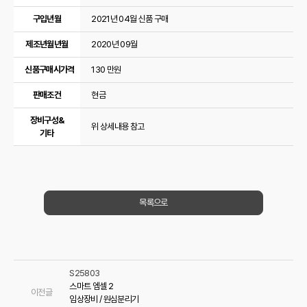
구입년월
2021년 04월 신품 구매
제조년월년월
2020년 09월
신품구매시가격
130 만원
판매조건
현금
장비구성&
위 상세내용 참고
기타
목록으로
S25803
스마트 엠셀 2
이전글
임상장비 / 원심분리기