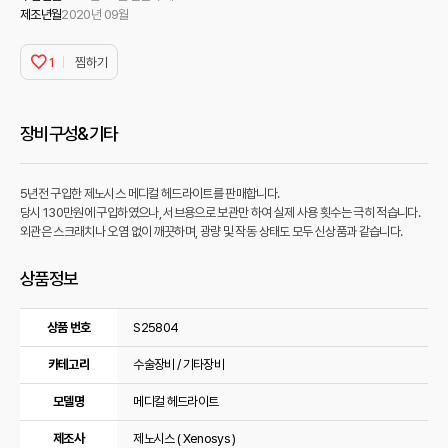
제조년월
2020년 09월
1
찜하기
장비구성&기타
5년전 구입한 제노시스 메디컬 헤드라이트를 판매합니다.
당시 130만원에 구입하였으나, 서브용으로 보관만 하여 실제 사용 횟수는 극히 적습니다.
외관은 스크래치나 오염 없이 깨끗하며, 광량 및 작동 상태도 모두 신상품과 같습니다.
상품정보
상품정보
상품 번호
S25804
카테고리
수술장비 / 기타장비
모델명
메디컬 헤드라이트
제조사
제노시스 ( Xenosys )