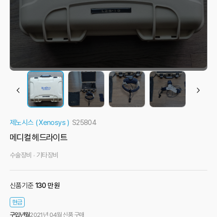
제노시스 ( Xenosys )
S25804
메디컬 헤드라이트
수술장비
기타장비
신품기준
130 만원
현금
구입년월
2021년 04월 신품 구매