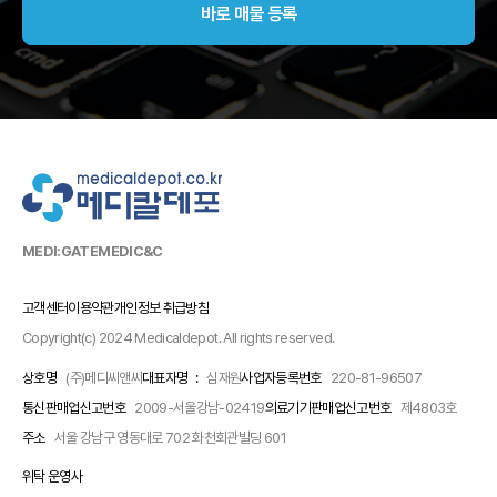
바로 매물 등록
MEDI:GATE
MEDIC&C
고객센터
이용약관
개인정보 취급방침
Copyright(c) 2024 Medicaldepot. All rights reserved.
상호명
(주)메디씨앤씨
대표자명 :
심재원
사업자등록번호
220-81-96507
통신판매업신고번호
2009-서울강남-02419
의료기기판매업신고번호
제4803호
주소
서울 강남구 영동대로 702 화천회관빌딩 601
위탁 운영사