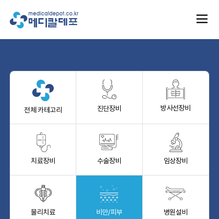
방사선장비
진단장비
전체 카테고리
치료장비
수술장비
임상장비
물리치료
비만/피부
병원설비