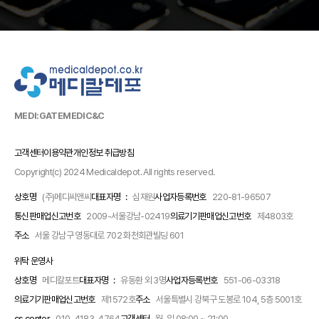
MEDI:GATE
MEDIC&C
고객센터
이용약관
개인정보 취급방침
Copyright(c) 2024 Medicaldepot. All rights reserved.
상호명
(주)메디씨앤씨
대표자명 :
심재원
사업자등록번호
220-81-96507
통신판매업신고번호
2009-서울강남-02419
의료기기판매업신고번호
제4803호
주소
서울 강남구 영동대로 702 화천회관빌딩 601
위탁 운영사
상호명
메디칼포트
대표자명 :
유동환 외 3명
사업자등록번호
551-06-03318
의료기기판매업신고번호
제1572호
주소
서울특별시 강북구 도봉로 104, 5층 5001호
cs center
010-4183-4764
고객센터
월-일 08:00 ~ 21:00