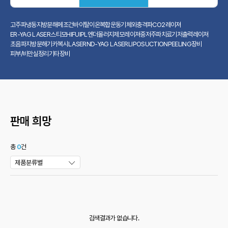
고주파
냉동지방분해
메조건
바이탈이온
복합운동기
체외충격파
CO2레이져
ER-YAG LASER
스티모
HIFU
IPL
엔더몰러지
제모레이져
중저주파치료기
저출력레이져
초음파지방분해기
카복시
LASER
ND-YAG LASER
LIPOSUCTION
PEELING장비
피부/비만실정리
기타장비
판매 희망
총
0
건
제품분류별
검색결과가 없습니다.