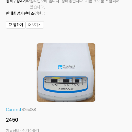
장비구성&기타
밸리랩보비 입니다. 상태좋습니다. 기본 소모품 포함되어
있습니다.
판매희망가
판매조건
현금
찜하기
더보기
Conmed
S25488
2450
치료장비
전기수술기