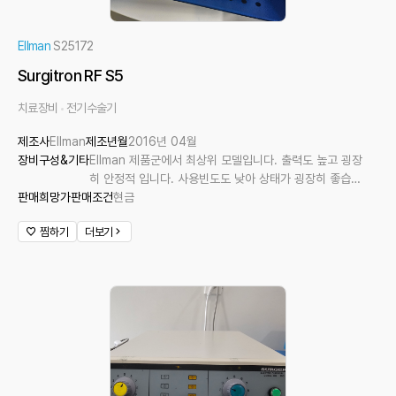
Ellman
S25172
Surgitron RF S5
치료장비
전기수술기
제조사
Ellman
제조년월
2016년 04월
장비구성&기타
Ellman 제품군에서 최상위 모델입니다. 출력도 높고 굉장
히 안정적 입니다. 사용빈도도 낮아 상태가 굉장히 좋습니
판매희망가
판매조건
다. 모노폴라 세트 구성입니다
현금
찜하기
더보기