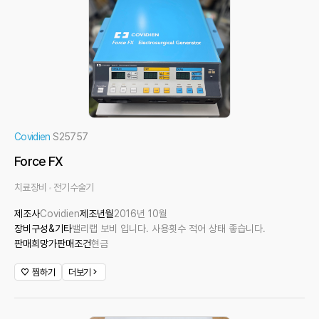
Covidien
S25757
Force FX
치료장비
전기수술기
제조사
Covidien
제조년월
2016년 10월
장비구성&기타
밸리랩 보비 입니다. 사용횟수 적어 상태 좋습니다.
판매희망가
판매조건
현금
찜하기
더보기