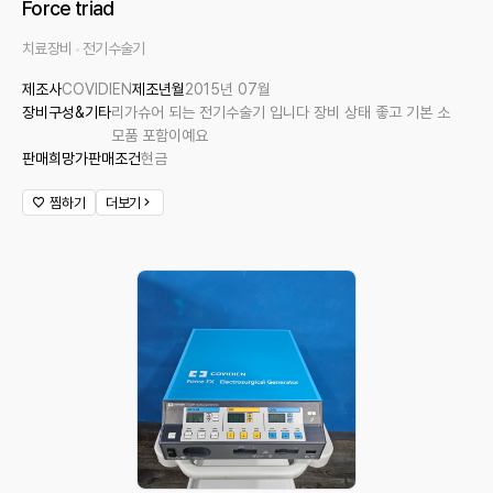
Force triad
치료장비
전기수술기
제조사
COVIDIEN
제조년월
2015년 07월
장비구성&기타
리가슈어 되는 전기수술기 입니다 장비 상태 좋고 기본 소
모품 포함이예요
판매희망가
판매조건
현금
찜하기
더보기