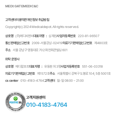
MEDI:GATE
MEDIC&C
고객센터
이용약관
개인정보 취급방침
Copyright(c) 2024 Medicaldepot. All rights reserved.
상호명
(주)메디씨앤씨
대표자명 :
심재원
사업자등록번호
220-81-96507
통신판매업신고번호
2009-서울강남-02419
의료기기판매업신고번호
제4803호
주소
서울 강남구 영동대로 702 화천회관빌딩 601
위탁 운영사
상호명
메디칼포트
대표자명 :
유동환 외 3명
사업자등록번호
551-06-03318
의료기기판매업신고번호
제1572호
주소
서울특별시 강북구 도봉로 104, 5층 5001호
cs center
010-4183-4764
고객센터
월-일 08:00 ~ 21:00
고객지원센터
010-4183-4764