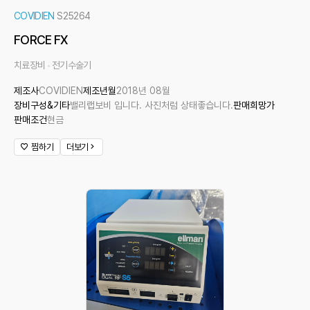
COVIDIEN
S25264
FORCE FX
치료장비
전기수술기
제조사
COVIDIEN
제조년월
2018년 08월
장비구성&기타
밸리랩보비 입니다. 사진처럼 상태좋습니다.
판매희망가
판매조건
현금
찜하기
더보기