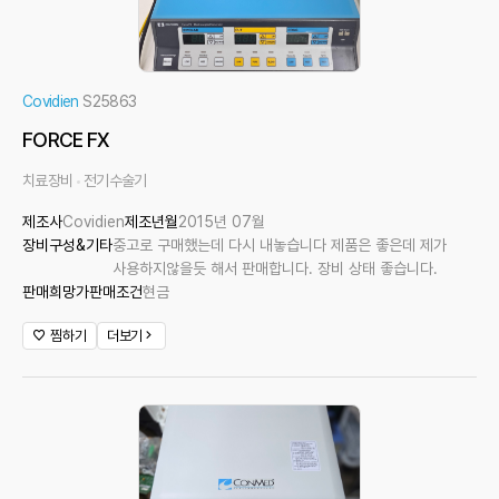
Covidien
S25863
FORCE FX
치료장비
전기수술기
제조사
Covidien
제조년월
2015년 07월
장비구성&기타
중고로 구매했는데 다시 내놓습니다 제품은 좋은데 제가
사용하지않을듯 해서 판매합니다. 장비 상태 좋습니다.
판매희망가
판매조건
현금
찜하기
더보기