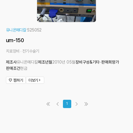
유니온메디칼
S25052
um-150
치료장비
전기수술기
제조사
유니온메디칼
제조년월
2010년 05월
장비구성&기타
-
판매희망가
판매조건
현금
찜하기
더보기
1