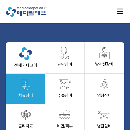
방사선장비
진단장비
전체 카테고리
치료장비
수술장비
임상장비
물리치료
비만/피부
병원설비