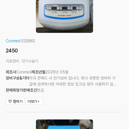
Conmed
S25862
2450
치료장비
전기수술기
제조사
Conmed
제조년월
2026년 05월
장비구성&기타
미국 콘메드 사 전기보비 입니다. 워낙 유명한 장비라 구
글에 검색하시면 자세한 정보 있고요 많이 사용하지 않아
판매희망가
판매조건
상태 좋습니다.
현금
찜하기
더보기