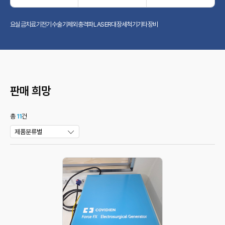
요실금치료기
전기수술기
체외충격파
LASER
대장세척기
기타장비
판매 희망
총
11
건
제품분류별