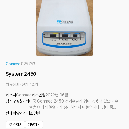
Conmed
S25753
System 2450
치료장비
전기수술기
제조사
Conmed
제조년월
2022년 06월
장비구성&기타
미국 Conmed 2450 전기수술기 입니다. 6대 있으며 수
술방 여러개 열었다가 정리하면서 내놓습니다. 상태 좋습
판매희망가
판매조건
니다.
현금
찜하기
더보기