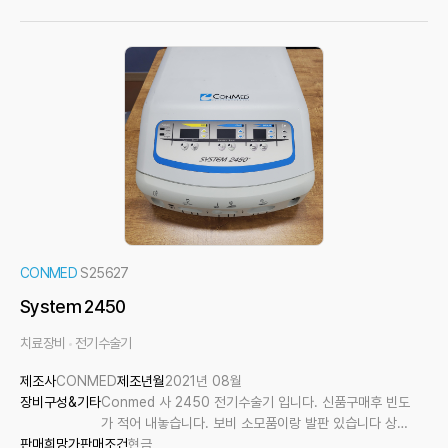
CONMED
S25627
System 2450
치료장비
전기수술기
제조사
CONMED
제조년월
2021년 08월
장비구성&기타
Conmed 사 2450 전기수술기 입니다. 신품구매후 빈도
가 적어 내놓습니다. 보비 소모품이랑 발판 있습니다 상태
판매희망가
판매조건
좋습니다.
현금