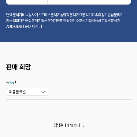
면역분석기
비뇨검사기
스트레스분석기
생화학분석기
요분석기
요속측정기
원심분리기
자동혈압계
전해질분석기
혈구분석기
현미경
활성산소분석기
혈액냉장고
혈액분석기
AUDIOMETER
기타장비
판매 희망
총
0
건
제품분류별
검색결과가 없습니다.