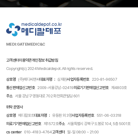
MEDI:GATE
MEDIC&C
고객센터
이용약관
개인정보 취급방침
Copyright(c) 2024 Medicaldepot. All rights reserved.
상호명
(주)메디씨앤씨
대표자명 :
심재원
사업자등록번호
220-81-96507
통신판매업신고번호
2009-서울강남-02419
의료기기판매업신고번호
제4803호
주소
서울 강남구 영동대로 702 화천회관빌딩 601
위탁 운영사
상호명
메디칼포트
대표자명 :
유동환 외 3명
사업자등록번호
551-06-03318
의료기기판매업신고번호
제1572호
주소
서울특별시 강북구 도봉로 104, 5층 5001호
cs center
010-4183-4764
고객센터
월-일 08:00 ~ 21:00