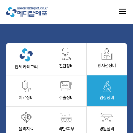
방사선장비
진단장비
전체 카테고리
치료장비
수술장비
임상장비
물리치료
비만/피부
병원설비