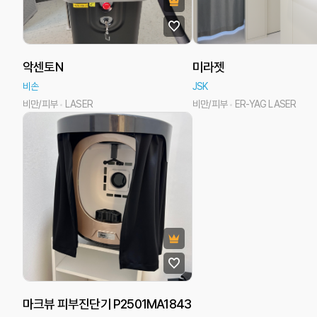
악센토N
미라젯
비손
JSK
비만/피부
LASER
비만/피부
ER-YAG LASER
마크뷰 피부진단기 P2501MA1843