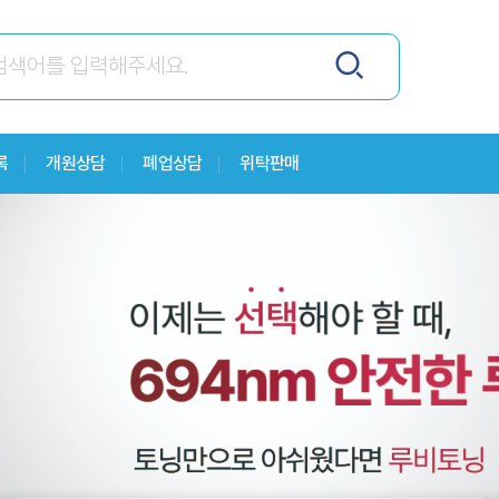
록
개원상담
폐업상담
위탁판매