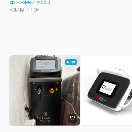
피에스아이플러스 주식회사
비만/피부
기타장비
NEW