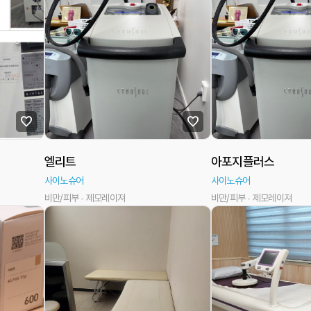
엘리트
아포지플러스
사이노슈어
사이노슈어
비만/피부
제모레이져
비만/피부
제모레이져