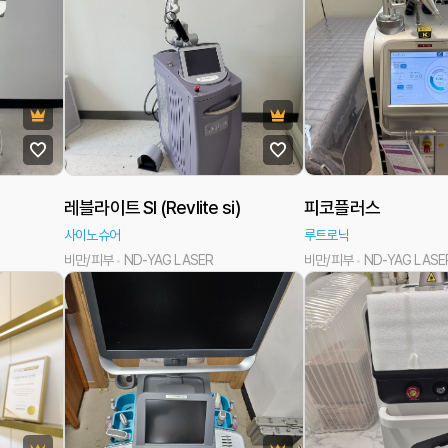
레블라이트 SI (Revlite si)
피코플러스
사이노슈어
루트로닉
비만/피부
ND-YAG LASER
비만/피부
ND-YAG LASE