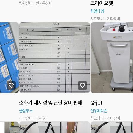
크라이오젯
병원설비
환자용침대
한일티엠
치료장비
기타장비
소화기 내시경 및 관련 장비 판매
Q-jet
올림푸스
신우메디슨
진단장비
내시경
치료장비
기타장비