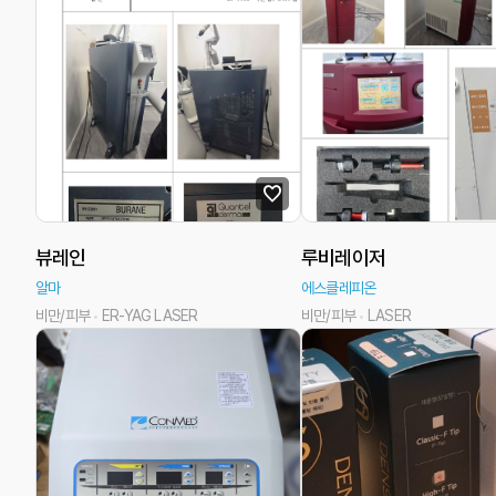
뷰레인
루비레이저
알마
에스클레피온
비만/피부
ER-YAG LASER
비만/피부
LASER