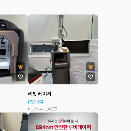
리팟 레이저
(주)이루다
비만/피부
LASER