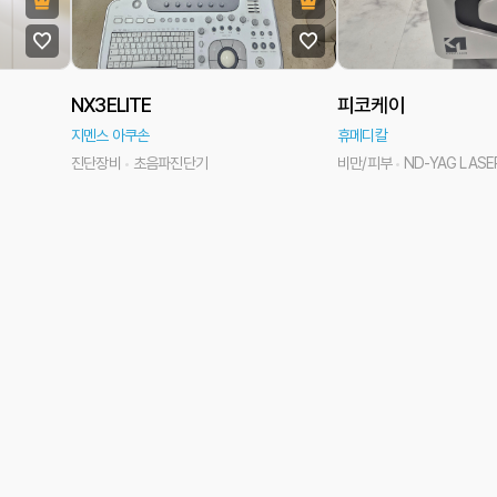
NX3ELITE
피코케이
지멘스 아쿠손
휴메디칼
진단장비
초음파진단기
비만/피부
ND-YAG LASE