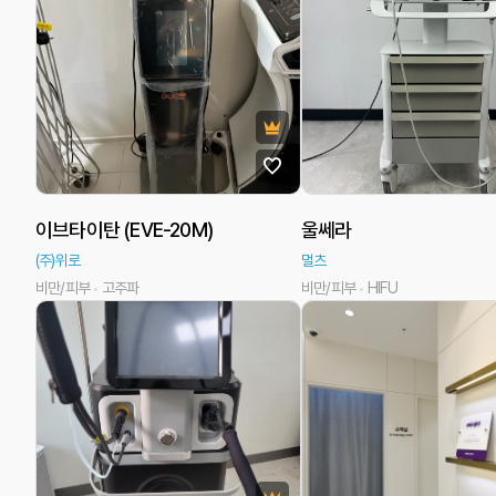
이브타이탄 (EVE-20M)
울쎄라
(주)위로
멀츠
비만/피부
고주파
비만/피부
HIFU