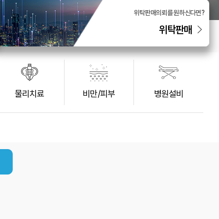
위탁판매의뢰를 원하신다면?
위탁판매
물리치료
비만/피부
병원설비