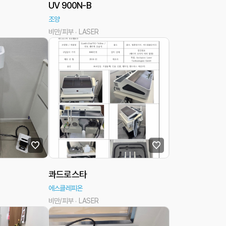
UV 900N-B
조양
비만/피부
LASER
콰드로스타
에스클레피온
비만/피부
LASER