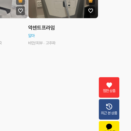
악센트프라임
알마
R
비만/피부
고주파
찜한 상품
최근 본 상품