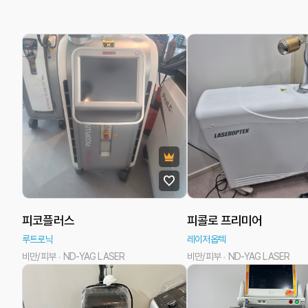
피코플러스
피콜로 프리미어
루트로닉
레이저옵텍
비만/피부
ND-YAG LASER
비만/피부
ND-YAG LASER