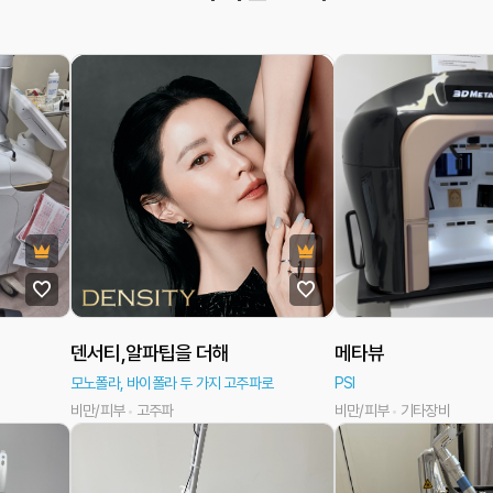
덴서티,알파팁을 더해
메타뷰
모노폴라, 바이폴라 두 가지 고주파로
PSI
비만/피부
고주파
비만/피부
기타장비