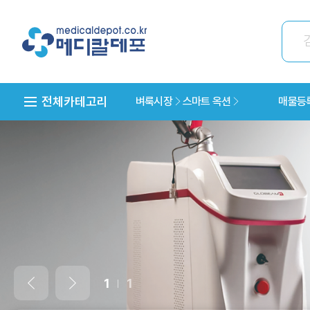
전체카테고리
벼룩시장
스마트 옥션
매물등
1
1