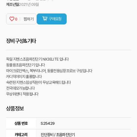
제조년월
2021년 09월
구매요청
0
찜하기
장비구성&기타
독일 지멘스초음파진단기 NX3ELITE 입니다
동물용초음파진단기 입니다
마이크로컨벡스, 복부리니어, 동물전용심장프로브 구성입니다
카디악이미지 훌륭합니다
숙련된 지멘스임상직원이 무상교육해드립니다
전국데모가능합니다
무상워랜티 적용됩니다
상품정보
상품정보
상품 번호
S25429
카테고리
진단장비 / 초음파진단기