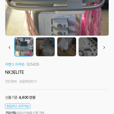
지멘스 아쿠손
S25429
NX3ELITE
진단장비
초음파진단기
신품기준
4,400 만원
현금/리스 모두가능
구입년월
2021년 09월 신품 구매