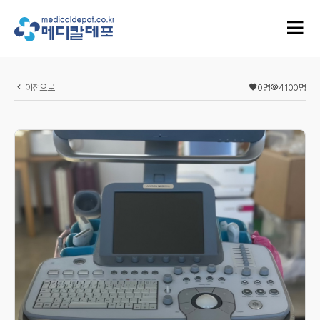
이전으로
0
명
4100
명