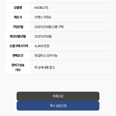
모델명
NX3ELITE
제조사
지멘스 아쿠손
구입년월
2021년 09월 신품 구매
제조년월년월
2021년 09월
신품구매시가격
4,400 만원
판매조건
현금/리스 모두가능
장비구성&
위 상세내용 참고
기타
목록으로
즉시 상담신청