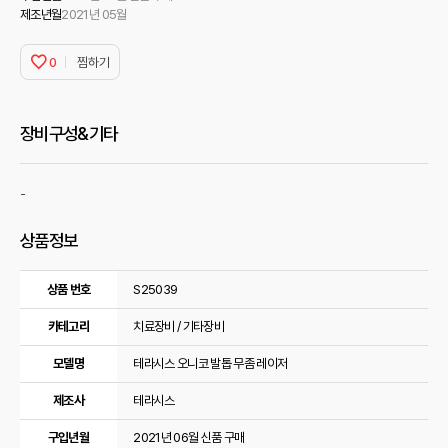
제조년월
2021년 05월
0
찜하기
장비구성&기타
-
상품정보
상품정보
상품 번호
S25039
카테고리
치료장비 / 기타장비
모델명
테라시스 오니코 발톱 무좀 레이저
제조사
테라시스
구입년월
2021년 06월 신품 구매