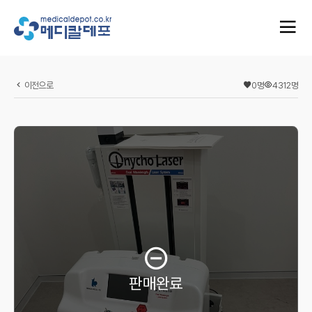
이전으로
0
명
4312
명
판매완료