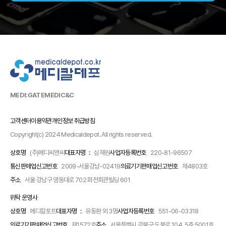
MEDI:GATE
MEDIC&C
고객센터
이용약관
개인정보 취급방침
Copyright(c) 2024 Medicaldepot. All rights reserved.
상호명
(주)메디씨앤씨
대표자명 :
심재원
사업자등록번호
220-81-96507
통신판매업신고번호
2009-서울강남-02419
의료기기판매업신고번호
제4803호
주소
서울 강남구 영동대로 702 화천회관빌딩 601
위탁 운영사
상호명
메디칼포트
대표자명 :
유동환 외 3명
사업자등록번호
551-06-03318
의료기기판매업신고번호
제1572호
주소
서울특별시 강북구 도봉로 104, 5층 5001호