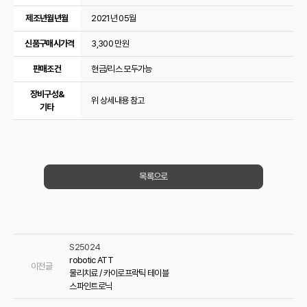
제조년월년월
2021년 05월
신품구매시가격
3,300 만원
판매조건
현금/리스 모두가능
장비구성&
위 상세내용 참고
기타
목록으로
S25024
robotic ATT
이전글
물리치료 / 카이로프락틱 테이블
스파인트로닉